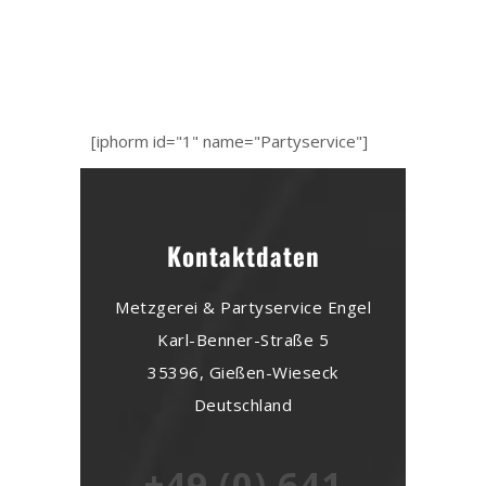
[iphorm id="1" name="Partyservice"]
Kontaktdaten
Metzgerei & Partyservice Engel
Karl-Benner-Straße 5
35396, Gießen-Wieseck
Deutschland
+49 (0) 641